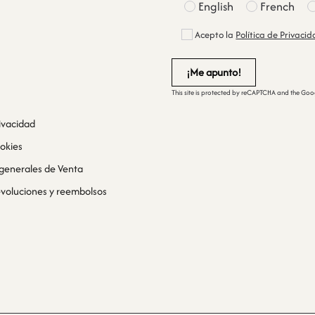
English
French
Acepto la
Política de Privaci
This site is protected by reCAPTCHA and the Go
rivacidad
ookies
generales de Venta
devoluciones y reembolsos