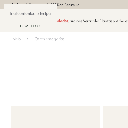
Envío gratuito
a partir de 300€ en Península
Ir al contenido principal
Novedades
Jardines Verticales
Plantas y Árboles
Inicio
Otras categorías