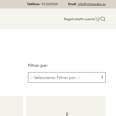
Teléfono
: 911269050
Email
:
info@vitagarden.es
Regístrate
Mi cuenta
Filtrar por: