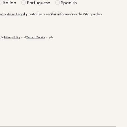
Italian
Portuguese
Spanish
dad
y
Aviso Legal
y autorizo a recibir información de Vitagarden.
ogle
Privacy Policy
and
Terms of Service
apply.