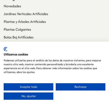
Novedades
Jardines Verticales Artificiales
Plantas y Árboles Artificiales
Plantas Colgantes
Bolas Boj Artificiales
Cuadros Vegetales Artificiales
Otras categorías
Utilizamos cookies
Podemos utilizarlas para el análisis de los datos de nuestros visitantes, para mejorar
Atención al cliente
nuestro sitio web, mostrar contenido personalizado y brindarle una excelente
experiencia en el sitio web. Para obtener más información sobre las cookies que
Tienda
utilizamos, abre los ajustes.
Mi cuenta
Aceptar todo
Rechazar
Carrito
Pedidos
Español
No, ajustar
Contacto