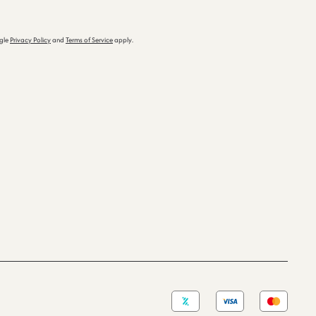
ogle
Privacy Policy
and
Terms of Service
apply.