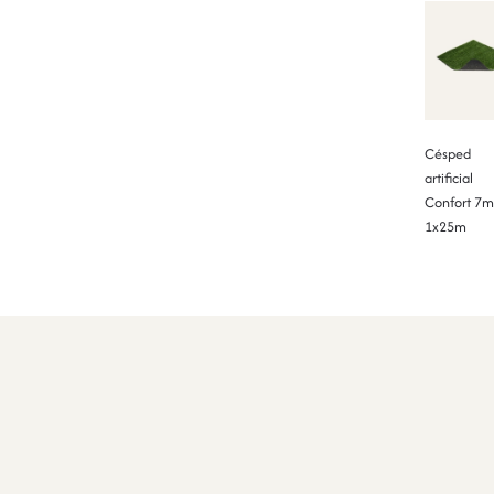
Césped
artificial
Confort 7
1x25m