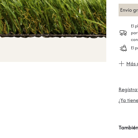
Envío g
El 
par
con
El 
Más 
Regístr
¿Ya tiene
También