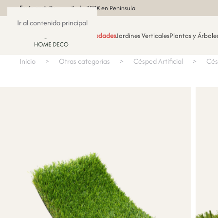
Envío gratuito
a partir de 300€ en Península
Ir al contenido principal
Novedades
Jardines Verticales
Plantas y Árboles
Inicio
Otras categorías
Césped Artificial
Cés