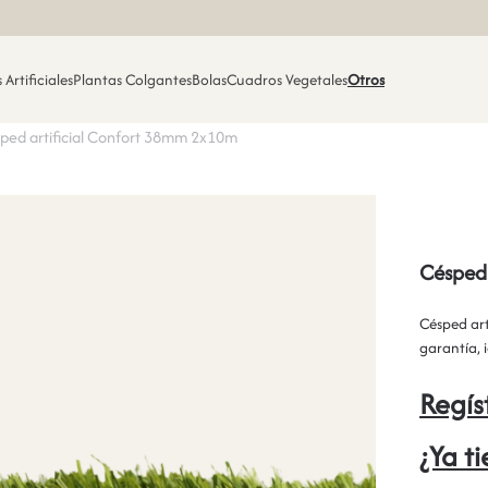
 Artificiales
Plantas Colgantes
Bolas
Cuadros Vegetales
Otros
ped artificial Confort 38mm 2x10m
Césped
Césped art
garantía, 
Regís
¿Ya t