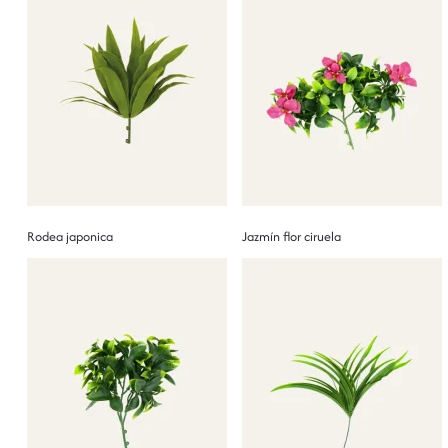
Rodea japonica
Jazmín flor ciruela