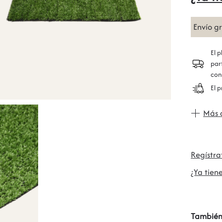
Envío g
El 
par
con
El 
Más 
Regístr
¿Ya tiene
También