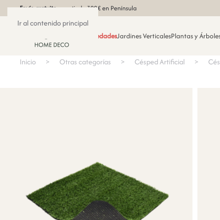
Envío gratuito
a partir de 300€ en Península
Ir al contenido principal
Novedades
Jardines Verticales
Plantas y Árboles
Inicio
Otras categorías
Césped Artificial
Cés