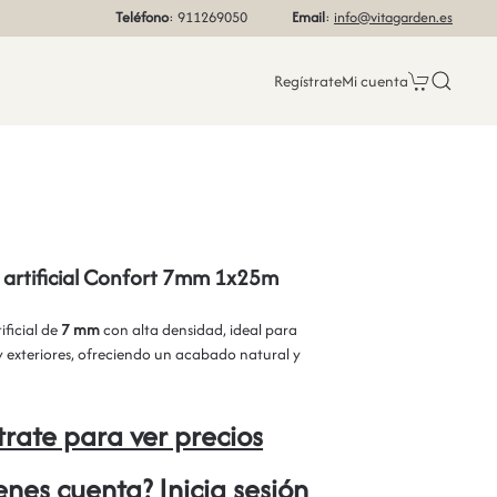
Teléfono
: 911269050
Email
:
info@vitagarden.es
Regístrate
Mi cuenta
artificial Confort 7mm 1x25m
ificial de
7 mm
con alta densidad, ideal para
 y exteriores, ofreciendo un acabado natural y
trate para ver precios
ienes cuenta? Inicia sesión