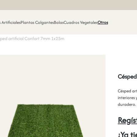
 Artificiales
Plantas Colgantes
Bolas
Cuadros Vegetales
Otros
ped artificial Confort 7mm 1x25m
Césped 
Césped art
interiores
duradero.
Regís
¿Ya t