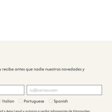
y recibe antes que nadie nuestras novedades y
Italian
Portuguese
Spanish
dad
y
Aviso Legal
y autorizo a recibir información de Vitagarden.