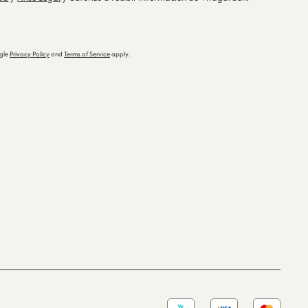
ogle
Privacy Policy
and
Terms of Service
apply.