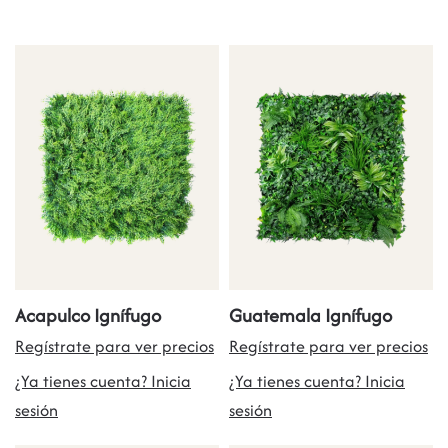
Acapulco Ignífugo
Guatemala Ignífugo
Regístrate para ver precios
Regístrate para ver precios
¿Ya tienes cuenta? Inicia
¿Ya tienes cuenta? Inicia
sesión
sesión