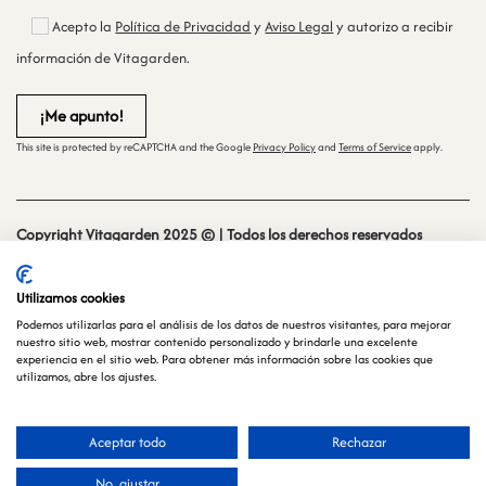
Acepto la
Política de Privacidad
y
Aviso Legal
y autorizo a recibir
información de Vitagarden.
This site is protected by reCAPTCHA and the Google
Privacy Policy
and
Terms of Service
apply.
Copyright Vitagarden 2025 © | Todos los derechos reservados
Sitio web creado y mantenido por
especialistasweb.es
Utilizamos cookies
Podemos utilizarlas para el análisis de los datos de nuestros visitantes, para mejorar
nuestro sitio web, mostrar contenido personalizado y brindarle una excelente
experiencia en el sitio web. Para obtener más información sobre las cookies que
utilizamos, abre los ajustes.
Aceptar todo
Rechazar
Español
No, ajustar