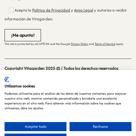
Acepto la
Política de Privacidad
y
Aviso Legal
y autorizo a recibir
información de Vitagarden.
This site is protected by reCAPTCHA and the Google
Privacy Policy
and
Terms of Service
apply.
Copyright Vitagarden 2025 © | Todos los derechos reservados
Sitio web creado y mantenido por
especialistasweb.es
Utilizamos cookies
Podemos utilizarlas para el análisis de los datos de nuestros visitantes, para mejorar
nuestro sitio web, mostrar contenido personalizado y brindarle una excelente
experiencia en el sitio web. Para obtener más información sobre las cookies que
utilizamos, abre los ajustes.
Aceptar todo
Rechazar