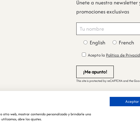
Únete a nuestra newsletter 
promociones exclusivas
English
French
Acepto la
Política de Privaci
This site is protected by reCAPTCHA and the Go
rivacidad
Aceptar 
ookies
generales de Venta
tro sitio web, mostrar contenido personalizado y brindarle una
tilizamos, abre los ajustes.
devoluciones y reembolsos