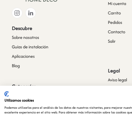
Mi cuenta
Carrito
Pedidos
Descubre
Contacto
Sobre nosotros
Salir
Guías de instalación
Aplicaciones
Blog
Legal
Aviso legal
Categorías
Política de p
Novedades
Política de c
Utilizamos cookies
Jardines Verticales Artificiales
Condiciones 
Podemos utilizarlas para el análisis de los datos de nuestros visitantes, para mejorar nues
excelente experiencia en el sitio web. Para obtener más información sobre las cookies que u
Plantas y Árboles Artificiales
Política de 
Plantas Colgantes