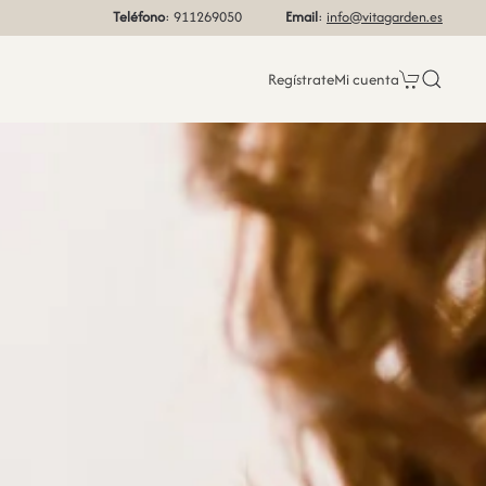
Teléfono
: 911269050
Email
:
info@vitagarden.es
Regístrate
Mi cuenta