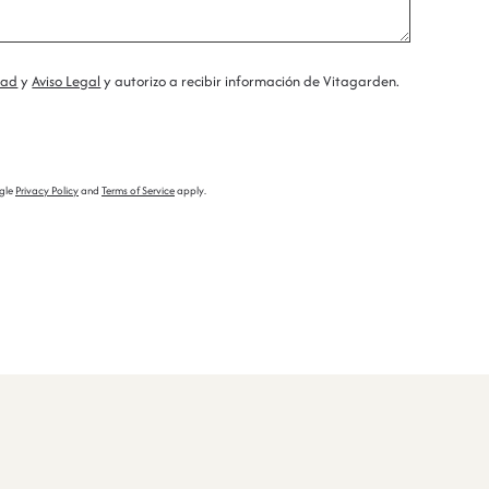
dad
y
Aviso Legal
y autorizo a recibir información de Vitagarden.
ogle
Privacy Policy
and
Terms of Service
apply.