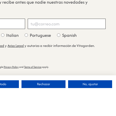
y recibe antes que nadie nuestras novedades y
Italian
Portuguese
Spanish
dad
y
Aviso Legal
y autorizo a recibir información de Vitagarden.
ogle
Privacy Policy
and
Terms of Service
apply.
todo
Rechazar
No, ajustar
Español