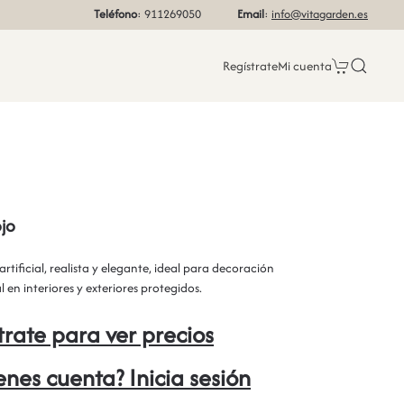
Teléfono
: 911269050
Email
:
info@vitagarden.es
Regístrate
Mi cuenta
ojo
artificial, realista y elegante, ideal para decoración
l en interiores y exteriores protegidos.
trate para ver precios
ienes cuenta? Inicia sesión