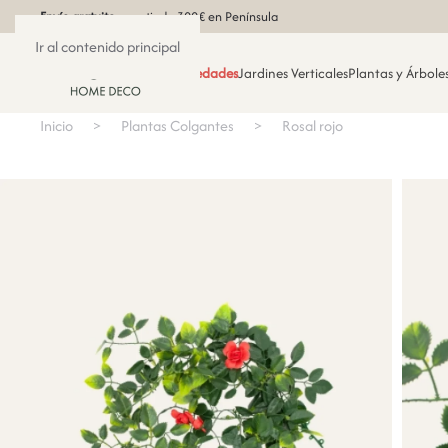
Envío gratuito
a partir de 300€ en Península
Ir al contenido principal
Novedades
Jardines Verticales
Plantas y Árboles
Inicio
Plantas Colgantes
Rosal rojo