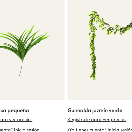
uca pequeña
Guirnalda jazmín verde
ara ver precios
Regístrate para ver precios
uenta? Inicia sesión
¿Ya tienes cuenta? Inicia sesió