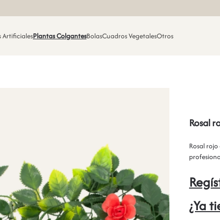
 Artificiales
Plantas Colgantes
Bolas
Cuadros Vegetales
Otros
Rosal r
Rosal rojo 
profesiona
Regís
¿Ya t