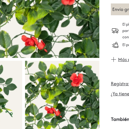
Envío g
El 
par
con
El 
Más 
Regístr
¿Ya tiene
También