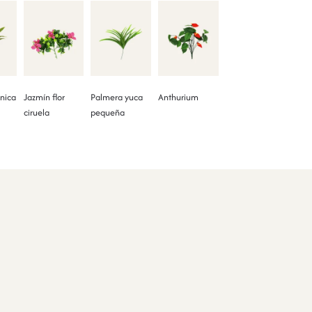
nica
Jazmín flor
Palmera yuca
Anthurium
ciruela
pequeña