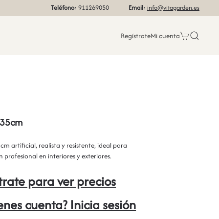
Teléfono
: 911269050
Email
:
info@vitagarden.es
Regístrate
Mi cuenta
 35cm
m artificial, realista y resistente, ideal para
 profesional en interiores y exteriores.
trate para ver precios
ienes cuenta? Inicia sesión