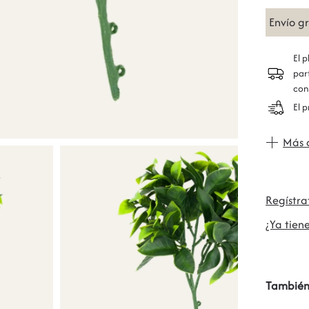
Envío g
El 
par
con
El 
Más 
Regístr
¿Ya tiene
También