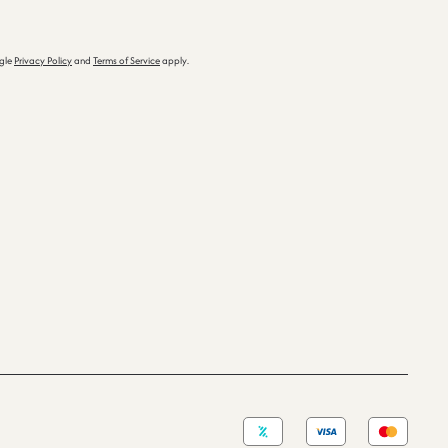
ogle
Privacy Policy
and
Terms of Service
apply.