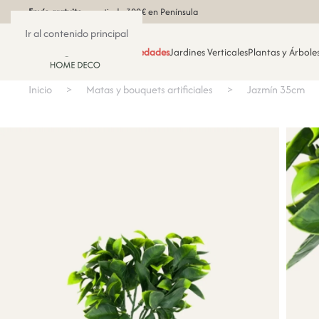
Envío gratuito
a partir de 300€ en Península
Ir al contenido principal
Novedades
Jardines Verticales
Plantas y Árboles
Inicio
Matas y bouquets artificiales
Jazmín 35cm