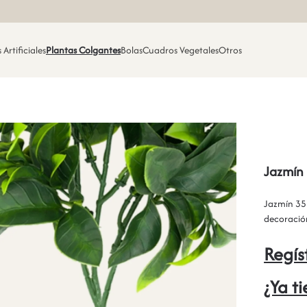
 Artificiales
Plantas Colgantes
Bolas
Cuadros Vegetales
Otros
Jazmín
Jazmín 35 c
decoración
Regís
¿Ya t