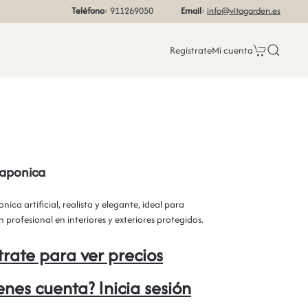
Teléfono
: 911269050
Email
:
info@vitagarden.es
Regístrate
Mi cuenta
japonica
ica artificial, realista y elegante, ideal para
 profesional en interiores y exteriores protegidos.
trate para ver precios
ienes cuenta? Inicia sesión