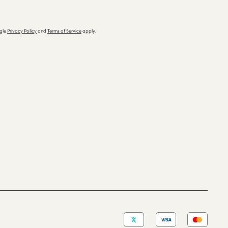
ogle
Privacy Policy
and
Terms of Service
apply.