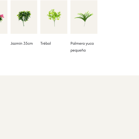
Jazmín 35cm
Trébol
Palmera yuca
pequeña