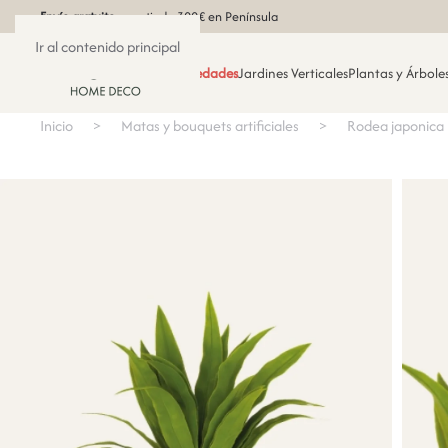
Envío gratuito
a partir de 300€ en Península
Ir al contenido principal
Novedades
Jardines Verticales
Plantas y Árboles
Inicio
Matas y bouquets artificiales
Rodea japonica