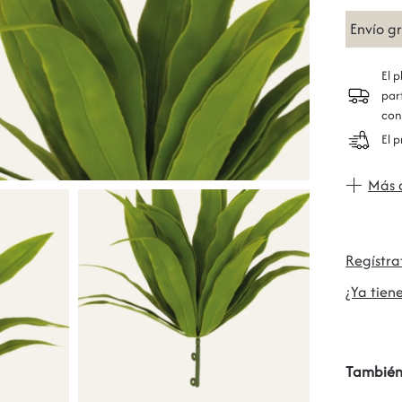
Envío g
El 
par
con
El 
Más 
Regístr
¿Ya tiene
También