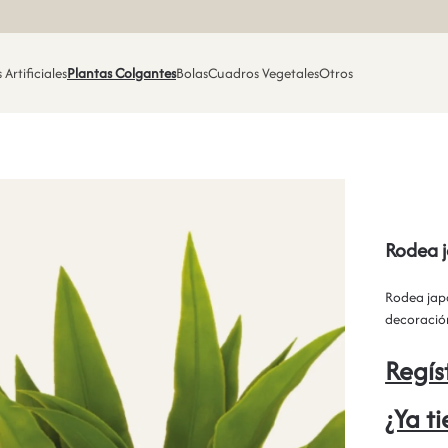
 Artificiales
Plantas Colgantes
Bolas
Cuadros Vegetales
Otros
Rodea 
Rodea japon
decoración
Regís
¿Ya t