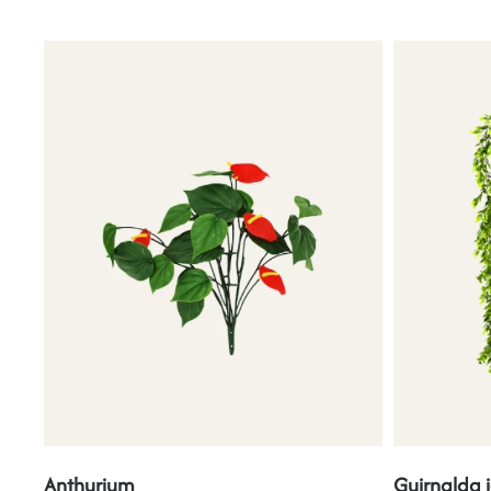
Anthurium
Guirnalda 