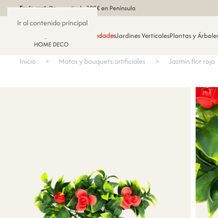
Envío gratuito
a partir de 300€ en Península
Ir al contenido principal
Novedades
Jardines Verticales
Plantas y Árboles
Inicio
Matas y bouquets artificiales
Jazmín flor roja