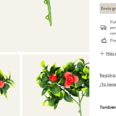
Envío g
El 
par
con
El 
Más 
Regístr
¿Ya tiene
También