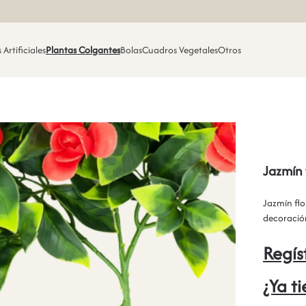
 Artificiales
Plantas Colgantes
Bolas
Cuadros Vegetales
Otros
Jazmín 
Jazmín flor
decoración
Regís
¿Ya t