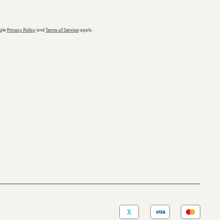
ogle
Privacy Policy
and
Terms of Service
apply.