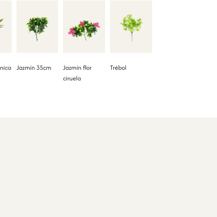
nica
Jazmín 35cm
Jazmín flor
Trébol
ciruela