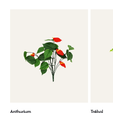
Anthurium
Trébol