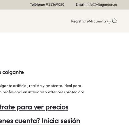
Teléfono
: 911269050
Email
:
info@vitagarden.es
Regístrate
Mi cuenta
o colgante
gante artificial, realista y resistente, ideal para
 profesional en interiores y exteriores protegidos.
trate para ver precios
ienes cuenta? Inicia sesión