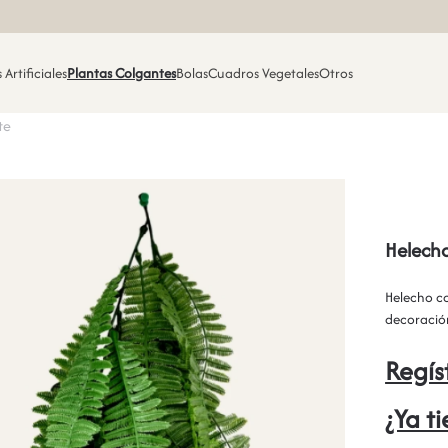
 Artificiales
Plantas Colgantes
Bolas
Cuadros Vegetales
Otros
te
Helech
Helecho col
decoración
Regís
¿Ya t