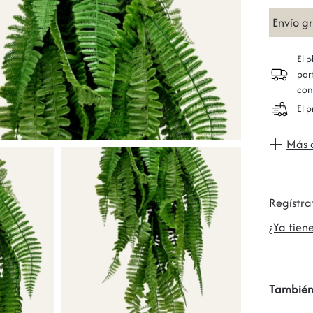
Envío g
El 
par
con
El 
Más 
Regístr
¿Ya tiene
También