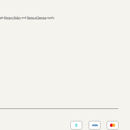
ogle
Privacy Policy
and
Terms of Service
apply.