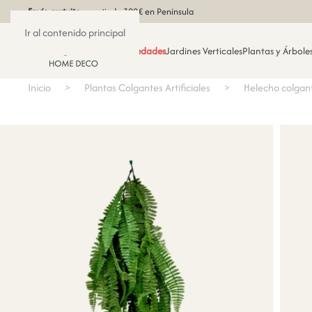
Envío gratuito
a partir de 300€ en Península
Ir al contenido principal
Novedades
Jardines Verticales
Plantas y Árboles
Inicio
Plantas Colgantes Artificiales
Helecho colgan