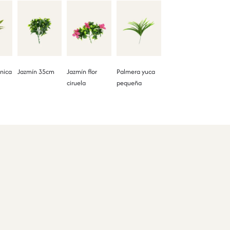
nica
Jazmín 35cm
Jazmín flor
Palmera yuca
ciruela
pequeña