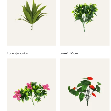
Rodea japonica
Jazmín 35cm