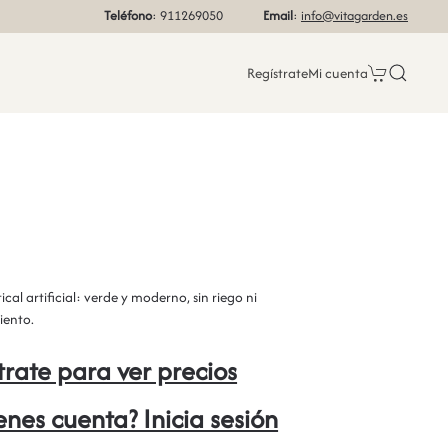
Teléfono
: 911269050
Email
:
info@vitagarden.es
Regístrate
Mi cuenta
ical artificial: verde y moderno, sin riego ni
ento.
trate para ver precios
ienes cuenta? Inicia sesión