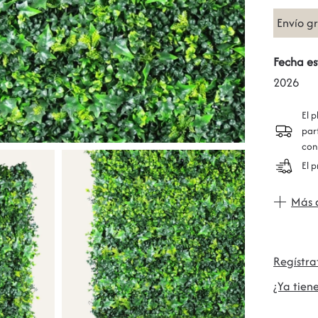
Envío g
Fecha es
2026
El 
par
con
El 
Más 
Regístr
¿Ya tiene