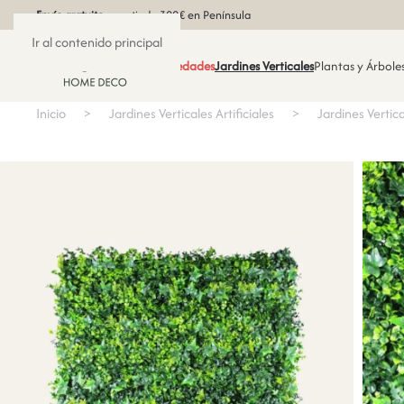
Envío gratuito
a partir de 300€ en Península
Ir al contenido principal
Novedades
Jardines Verticales
Plantas y Árboles
Inicio
Jardines Verticales Artificiales
Jardines Vertica