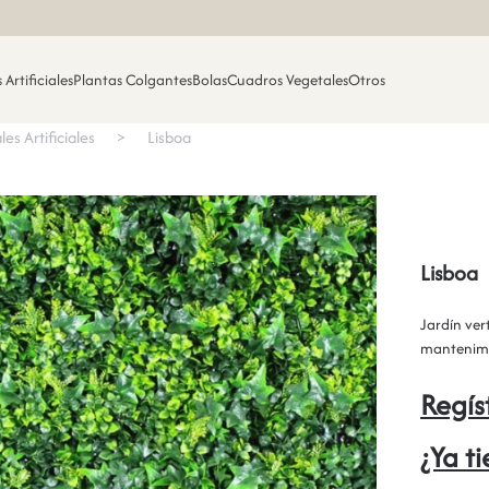
 Artificiales
Plantas Colgantes
Bolas
Cuadros Vegetales
Otros
les Artificiales
Lisboa
Lisboa
Jardín vert
mantenimi
Regís
¿Ya t