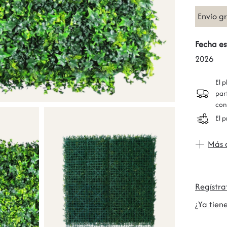
Envío g
Fecha es
2026
El 
par
con
El 
Más 
Regístr
¿Ya tiene