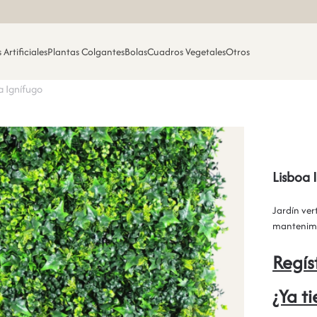
 Artificiales
Plantas Colgantes
Bolas
Cuadros Vegetales
Otros
a Ignífugo
Lisboa 
Jardín vert
mantenimi
Regís
¿Ya t