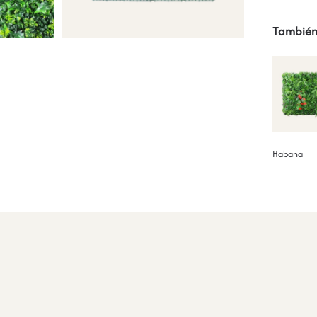
También
Habana