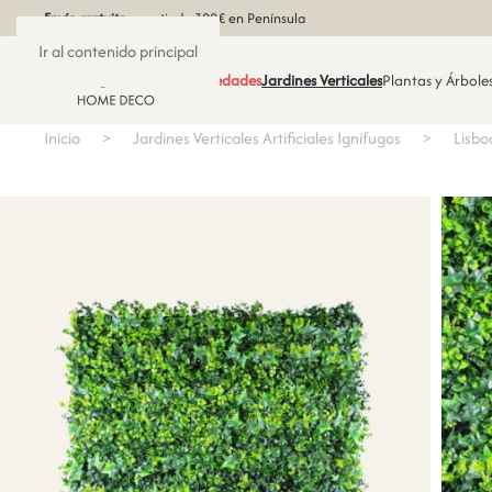
Envío gratuito
a partir de 300€ en Península
Ir al contenido principal
Novedades
Jardines Verticales
Plantas y Árboles
Inicio
Jardines Verticales Artificiales Ignífugos
Lisbo