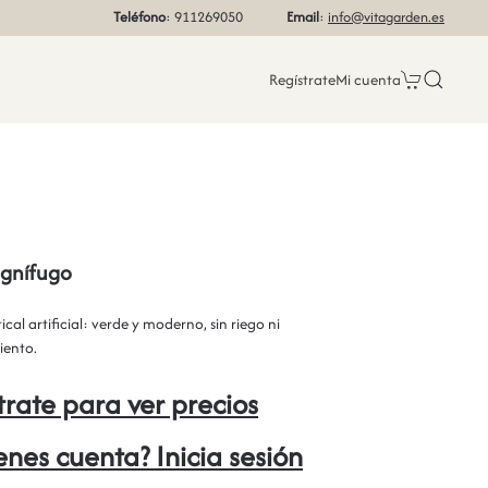
Teléfono
: 911269050
Email
:
info@vitagarden.es
Regístrate
Mi cuenta
Ignífugo
ical artificial: verde y moderno, sin riego ni
ento.
trate para ver precios
ienes cuenta? Inicia sesión