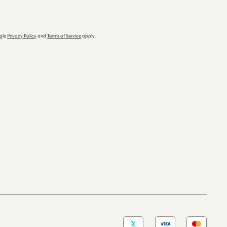
ogle
Privacy Policy
and
Terms of Service
apply.