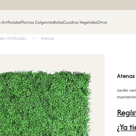
 Artificiales
Plantas Colgantes
Bolas
Cuadros Vegetales
Otros
les Artificiales
Atenas
Atenas
Jardín vert
mantenimi
Regís
¿Ya t