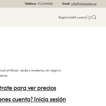
Teléfono
: 911269050
Email
:
info@vitagarden.es
Regístrate
Mi cuenta
ical artificial: verde y moderno, sin riego ni
ento.
trate para ver precios
ienes cuenta? Inicia sesión