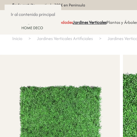
Envío gratuito
a partir de 300€ en Península
Ir al contenido principal
Novedades
Jardines Verticales
Plantas y Árboles
Inicio
Jardines Verticales Artificiales
Jardines Vertica