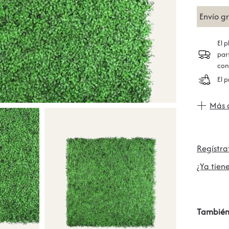
Envío g
El 
par
con
El 
Más 
Regístr
¿Ya tiene
También