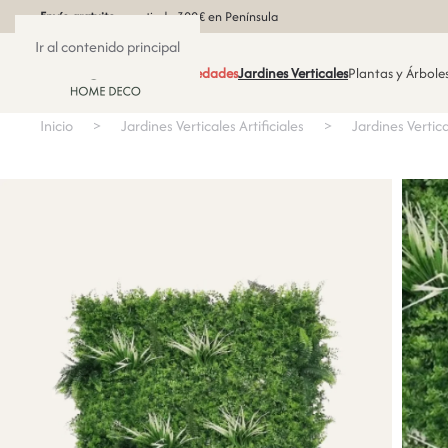
Envío gratuito
a partir de 300€ en Península
Ir al contenido principal
Novedades
Jardines Verticales
Plantas y Árboles
Inicio
Jardines Verticales Artificiales
Jardines Vertica