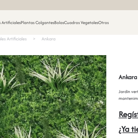
 Artificiales
Plantas Colgantes
Bolas
Cuadros Vegetales
Otros
les Artificiales
Ankara
Ankara
Jardín vert
mantenimi
Regís
¿Ya t