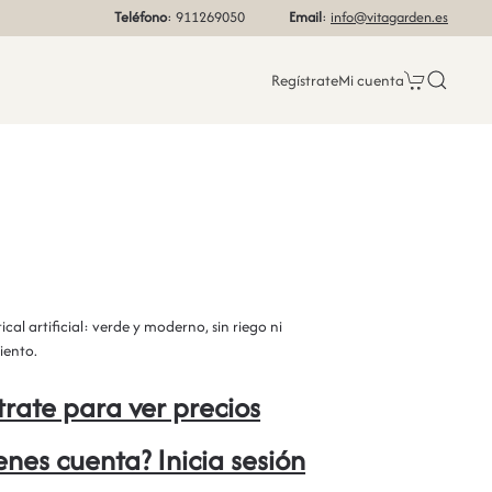
Teléfono
: 911269050
Email
:
info@vitagarden.es
Regístrate
Mi cuenta
ical artificial: verde y moderno, sin riego ni
ento.
trate para ver precios
ienes cuenta? Inicia sesión