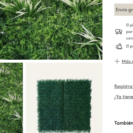
Envío g
El 
par
con
El 
Más 
Regístr
¿Ya tiene
También