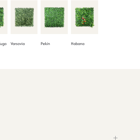
fugo
Varsovia
Pekín
Habana