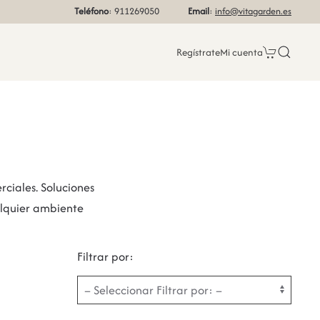
Teléfono
: 911269050
Email
:
info@vitagarden.es
Regístrate
Mi cuenta
rciales. Soluciones
alquier ambiente
Filtrar por: