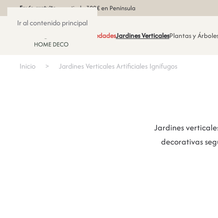
Envío gratuito
a partir de 300€ en Península
Ir al contenido principal
Novedades
Jardines Verticales
Plantas y Árboles
Inicio
Jardines Verticales Artificiales Ignífugos
Jardines verticale
decorativas seg