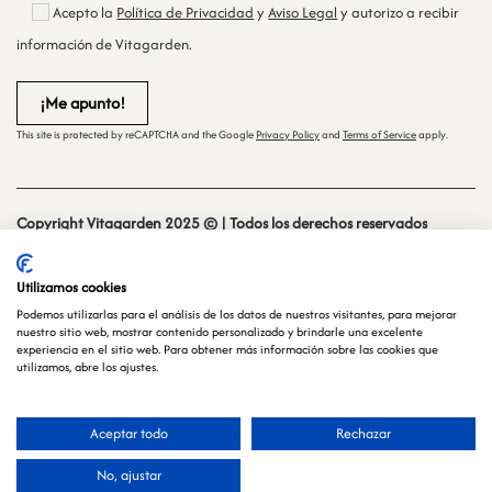
Acepto la
Política de Privacidad
y
Aviso Legal
y autorizo a recibir
información de Vitagarden.
This site is protected by reCAPTCHA and the Google
Privacy Policy
and
Terms of Service
apply.
Copyright Vitagarden 2025 © | Todos los derechos reservados
Sitio web creado y mantenido por
especialistasweb.es
Utilizamos cookies
Podemos utilizarlas para el análisis de los datos de nuestros visitantes, para mejorar
nuestro sitio web, mostrar contenido personalizado y brindarle una excelente
experiencia en el sitio web. Para obtener más información sobre las cookies que
utilizamos, abre los ajustes.
Aceptar todo
Rechazar
Español
No, ajustar