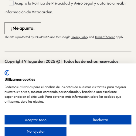
Acepto la
Política de Privacidad
y
Aviso Legal
y autorizo a recibir
información de Vitagarden.
This site is protected by reCAPTCHA and the Google
Privacy Policy
and
Terms of Service
apply.
Copyright Vitagarden 2025 © | Todos los derechos reservados
Sitio web creado y mantenido por
especialistasweb.es
Utilizamos cookies
Podemos utilizarlas para el análisis de los datos de nuestros visitantes, para mejorar
nuestro sitio web, mostrar contenido personalizado y brindarle una excelente
experiencia en el sitio web. Para obtener más información sobre las cookies que
utilizamos, abre los ajustes.
Aceptar todo
Rechazar
Español
No, ajustar